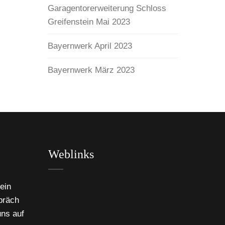
Garagentorerweiterung Schloss
Greifenstein Mai 2023
Bayernwerk April 2023
Bayernwerk März 2023
Weblinks
ein
präch
uns auf