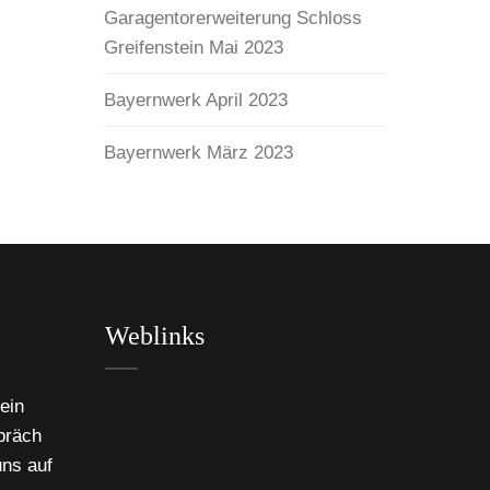
Garagentorerweiterung Schloss
Greifenstein Mai 2023
Bayernwerk April 2023
Bayernwerk März 2023
Weblinks
ein
präch
uns auf